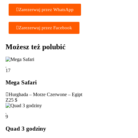
Zarezerwuj przez WhatsApp
Zarezerwuj przez Facebook
Możesz też polubić
17
Mega Safari
Hurghada – Morze Czerwone – Egipt
Z
25
$
9
Quad 3 godziny