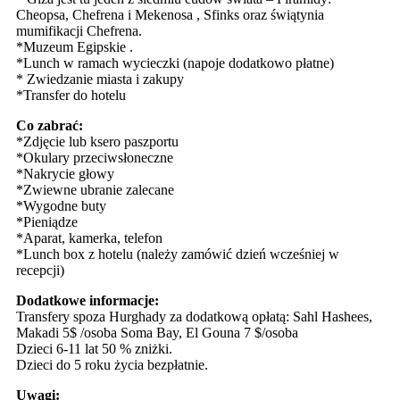
Cheopsa, Chefrena i Mekenosa , Sfinks oraz świątynia
mumifikacji Chefrena.
*Muzeum Egipskie .
*Lunch w ramach wycieczki (napoje dodatkowo płatne)
* Zwiedzanie miasta i zakupy
*Transfer do hotelu
Co zabrać:
*Zdjęcie lub ksero paszportu
*Okulary przeciwsłoneczne
*Nakrycie głowy
*Zwiewne ubranie zalecane
*Wygodne buty
*Pieniądze
*Aparat, kamerka, telefon
*Lunch box z hotelu (należy zamówić dzień wcześniej w
recepcji)
Dodatkowe informacje:
Transfery spoza Hurghady za dodatkową opłatą: Sahl Hashees,
Makadi 5$ /osoba Soma Bay, El Gouna 7 $/osoba
Dzieci 6-11 lat 50 % zniżki.
Dzieci do 5 roku życia bezpłatnie.
Uwagi: