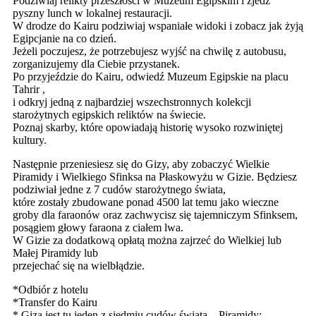
Podziwiaj relikty przeszłości w Muzeum Egipskim i zjedz
pyszny lunch w lokalnej restauracji.
W drodze do Kairu podziwiaj wspaniałe widoki i zobacz jak żyją
Egipcjanie na co dzień.
Jeżeli poczujesz, że potrzebujesz wyjść na chwilę z autobusu,
zorganizujemy dla Ciebie przystanek.
Po przyjeździe do Kairu, odwiedź Muzeum Egipskie na placu
Tahrir ,
i odkryj jedną z najbardziej wszechstronnych kolekcji
starożytnych egipskich reliktów na świecie.
Poznaj skarby, które opowiadają historię wysoko rozwiniętej
kultury.
Następnie przeniesiesz się do Gizy, aby zobaczyć Wielkie
Piramidy i Wielkiego Sfinksa na Płaskowyżu w Gizie. Będziesz
podziwiał jedne z 7 cudów starożytnego świata,
które zostały zbudowane ponad 4500 lat temu jako wieczne
groby dla faraonów oraz zachwycisz się tajemniczym Sfinksem,
posągiem głowy faraona z ciałem lwa.
W Gizie za dodatkową opłatą można zajrzeć do Wielkiej lub
Małej Piramidy lub
przejechać się na wielbłądzie.
*Odbiór z hotelu
*Transfer do Kairu
* Giza jest tu jeden z siedmiu cudów świata – Piramidy: