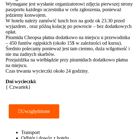
Wymagane jest wysłanie organizatorowi zdjęcia pierwszej strony
paszportu każdego uczestnika w celu zgłoszenia, ponieważ
jedziemy konwojem.
W hotelu należy zamówić lunch box na godz ok 23.30 przed
wyjazdem , oraz późną kolację po powrocie – bez dodatkowych
opłat.
Piramida Cheopsa płatna dodatkowo na miejscu u przewodnika
– 450 funtów egipskich (około 15$ w zależności od kursu).
Średnio polecamy ponieważ jest tam ciemno, duża wilgotność i
nie ma żadnych skarbów.
Przejażdżka na wielbłądzie przy piramidach dodatkowo płatna
na miejscu.
Czas trwania wycieczki około 24 godziny.
Dni wycieczki:
{ Czwartek}
Uwzględnione
Transport
Odbiór i dowóz z hotelu